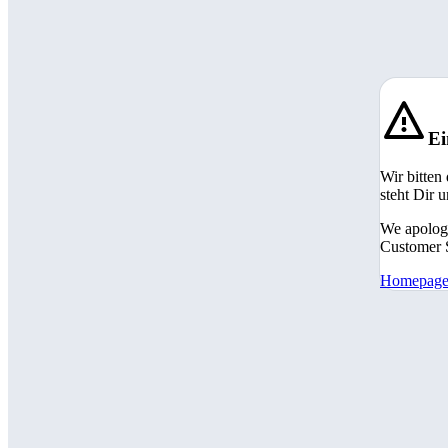
Ei
Wir bitten
steht Dir 
We apologi
Customer S
Homepag