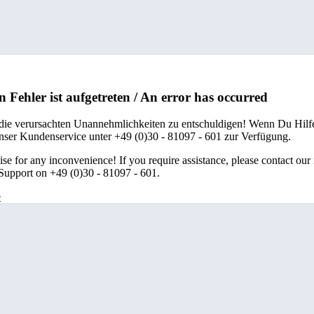
n Fehler ist aufgetreten / An error has occurred
 die verursachten Unannehmlichkeiten zu entschuldigen! Wenn Du Hilfe
unser Kundenservice unter +49 (0)30 - 81097 - 601 zur Verfügung.
se for any inconvenience! If you require assistance, please contact our
upport on +49 (0)30 - 81097 - 601.
e