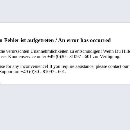
n Fehler ist aufgetreten / An error has occurred
 die verursachten Unannehmlichkeiten zu entschuldigen! Wenn Du Hilfe
unser Kundenservice unter +49 (0)30 - 81097 - 601 zur Verfügung.
se for any inconvenience! If you require assistance, please contact our
upport on +49 (0)30 - 81097 - 601.
e