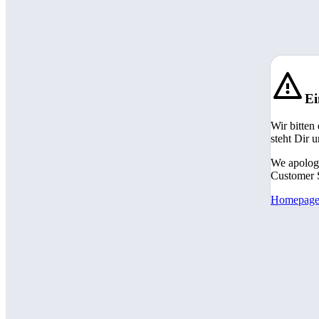
Ei
Wir bitten
steht Dir 
We apologi
Customer S
Homepag