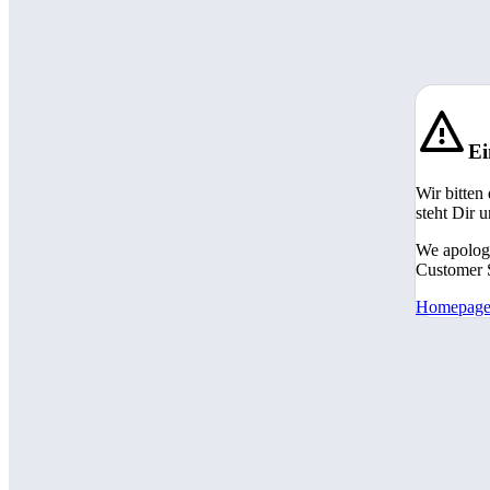
Ei
Wir bitten
steht Dir 
We apologi
Customer S
Homepag