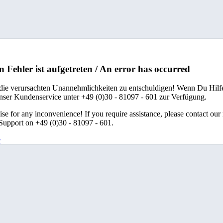
n Fehler ist aufgetreten / An error has occurred
 die verursachten Unannehmlichkeiten zu entschuldigen! Wenn Du Hilfe
unser Kundenservice unter +49 (0)30 - 81097 - 601 zur Verfügung.
se for any inconvenience! If you require assistance, please contact our
upport on +49 (0)30 - 81097 - 601.
e