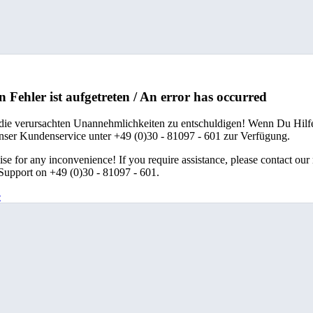
n Fehler ist aufgetreten / An error has occurred
 die verursachten Unannehmlichkeiten zu entschuldigen! Wenn Du Hilfe
unser Kundenservice unter +49 (0)30 - 81097 - 601 zur Verfügung.
se for any inconvenience! If you require assistance, please contact our
upport on +49 (0)30 - 81097 - 601.
e