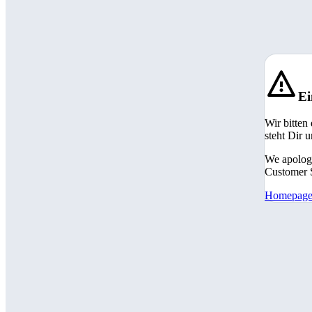
Ei
Wir bitten
steht Dir 
We apologi
Customer S
Homepag