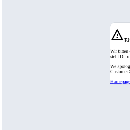
Ei
Wir bitten
steht Dir 
We apologi
Customer S
Homepag