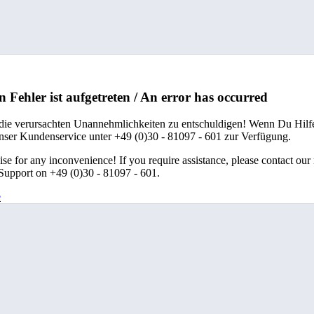
n Fehler ist aufgetreten / An error has occurred
 die verursachten Unannehmlichkeiten zu entschuldigen! Wenn Du Hilfe
unser Kundenservice unter +49 (0)30 - 81097 - 601 zur Verfügung.
se for any inconvenience! If you require assistance, please contact our
upport on +49 (0)30 - 81097 - 601.
e