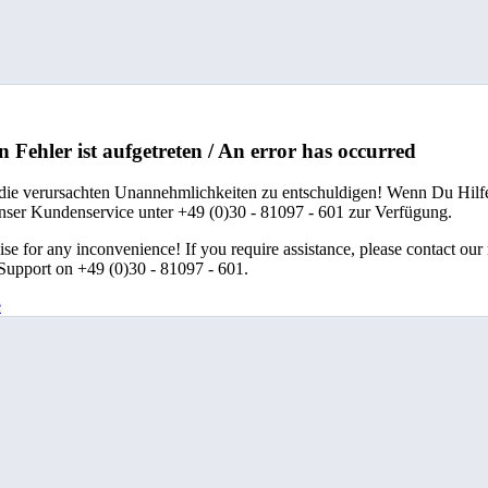
n Fehler ist aufgetreten / An error has occurred
 die verursachten Unannehmlichkeiten zu entschuldigen! Wenn Du Hilfe
unser Kundenservice unter +49 (0)30 - 81097 - 601 zur Verfügung.
se for any inconvenience! If you require assistance, please contact our
upport on +49 (0)30 - 81097 - 601.
e