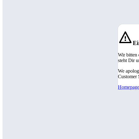
Ei
Wir bitten
steht Dir 
We apologi
Customer S
Homepag