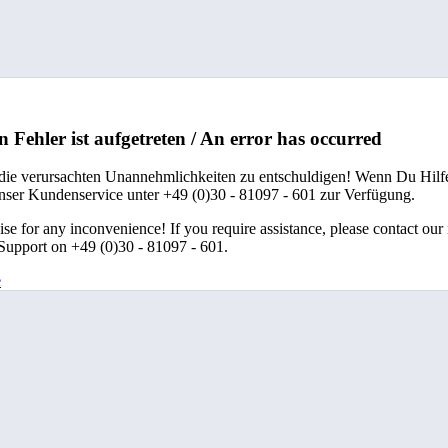
n Fehler ist aufgetreten / An error has occurred
 die verursachten Unannehmlichkeiten zu entschuldigen! Wenn Du Hilfe
unser Kundenservice unter +49 (0)30 - 81097 - 601 zur Verfügung.
se for any inconvenience! If you require assistance, please contact our
upport on +49 (0)30 - 81097 - 601.
e