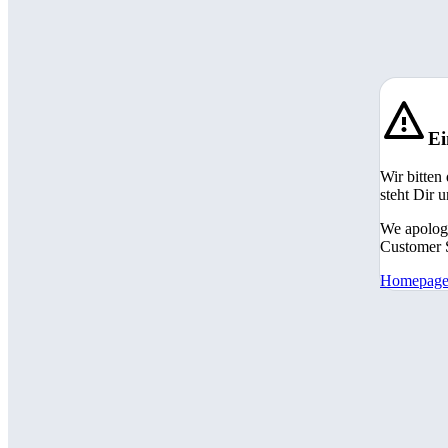
Ei
Wir bitten
steht Dir 
We apologi
Customer S
Homepag