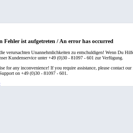
n Fehler ist aufgetreten / An error has occurred
 die verursachten Unannehmlichkeiten zu entschuldigen! Wenn Du Hilfe
unser Kundenservice unter +49 (0)30 - 81097 - 601 zur Verfügung.
se for any inconvenience! If you require assistance, please contact our
upport on +49 (0)30 - 81097 - 601.
e