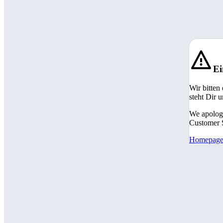
Ei
Wir bitten
steht Dir 
We apologi
Customer S
Homepag