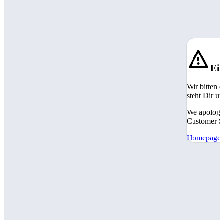
Ei
Wir bitten
steht Dir 
We apologi
Customer S
Homepag