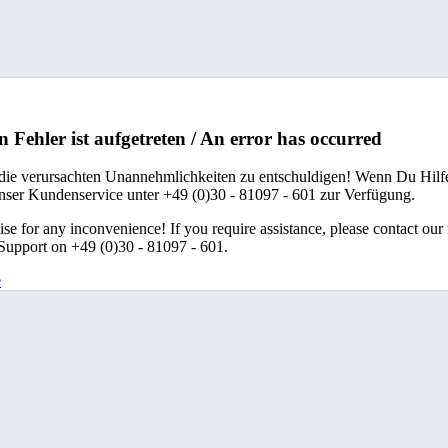
n Fehler ist aufgetreten / An error has occurred
 die verursachten Unannehmlichkeiten zu entschuldigen! Wenn Du Hilfe
unser Kundenservice unter +49 (0)30 - 81097 - 601 zur Verfügung.
se for any inconvenience! If you require assistance, please contact our
upport on +49 (0)30 - 81097 - 601.
e