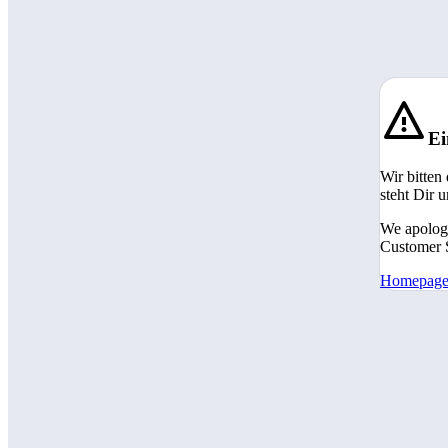
Ei
Wir bitten
steht Dir 
We apologi
Customer S
Homepag