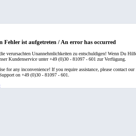
n Fehler ist aufgetreten / An error has occurred
 die verursachten Unannehmlichkeiten zu entschuldigen! Wenn Du Hilfe
unser Kundenservice unter +49 (0)30 - 81097 - 601 zur Verfügung.
se for any inconvenience! If you require assistance, please contact our
upport on +49 (0)30 - 81097 - 601.
e