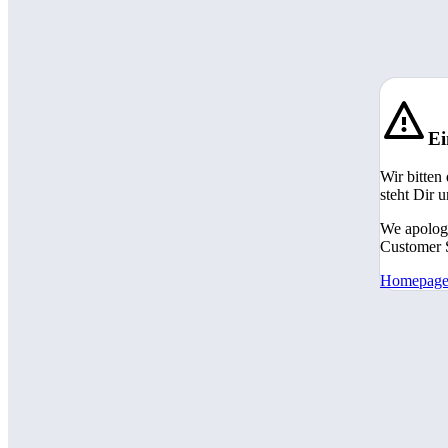
Ei
Wir bitten
steht Dir 
We apologi
Customer S
Homepag