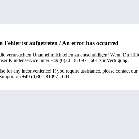
n Fehler ist aufgetreten / An error has occurred
 die verursachten Unannehmlichkeiten zu entschuldigen! Wenn Du Hilfe
unser Kundenservice unter +49 (0)30 - 81097 - 601 zur Verfügung.
se for any inconvenience! If you require assistance, please contact our
upport on +49 (0)30 - 81097 - 601.
e