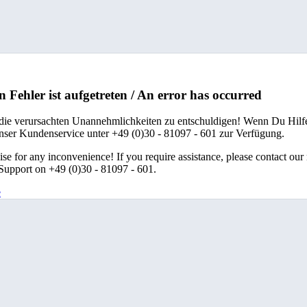
n Fehler ist aufgetreten / An error has occurred
 die verursachten Unannehmlichkeiten zu entschuldigen! Wenn Du Hilfe
unser Kundenservice unter +49 (0)30 - 81097 - 601 zur Verfügung.
se for any inconvenience! If you require assistance, please contact our
upport on +49 (0)30 - 81097 - 601.
e