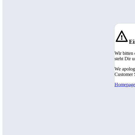
Ei
Wir bitten
steht Dir 
We apologi
Customer S
Homepag