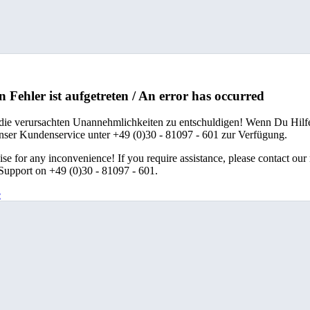
n Fehler ist aufgetreten / An error has occurred
 die verursachten Unannehmlichkeiten zu entschuldigen! Wenn Du Hilfe
unser Kundenservice unter +49 (0)30 - 81097 - 601 zur Verfügung.
se for any inconvenience! If you require assistance, please contact our
upport on +49 (0)30 - 81097 - 601.
e