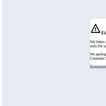
Ei
Wir bitten
steht Dir 
We apologi
Customer S
Homepag