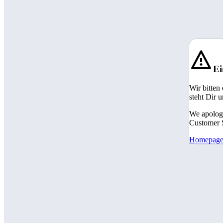
Ei
Wir bitten
steht Dir 
We apologi
Customer S
Homepag