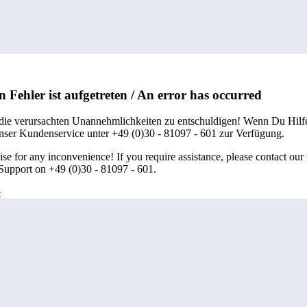
n Fehler ist aufgetreten / An error has occurred
 die verursachten Unannehmlichkeiten zu entschuldigen! Wenn Du Hilfe
unser Kundenservice unter +49 (0)30 - 81097 - 601 zur Verfügung.
se for any inconvenience! If you require assistance, please contact our
upport on +49 (0)30 - 81097 - 601.
e