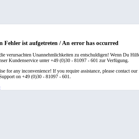
n Fehler ist aufgetreten / An error has occurred
 die verursachten Unannehmlichkeiten zu entschuldigen! Wenn Du Hilfe
unser Kundenservice unter +49 (0)30 - 81097 - 601 zur Verfügung.
se for any inconvenience! If you require assistance, please contact our
upport on +49 (0)30 - 81097 - 601.
e