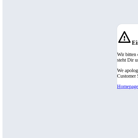
Ei
Wir bitten
steht Dir 
We apologi
Customer S
Homepag