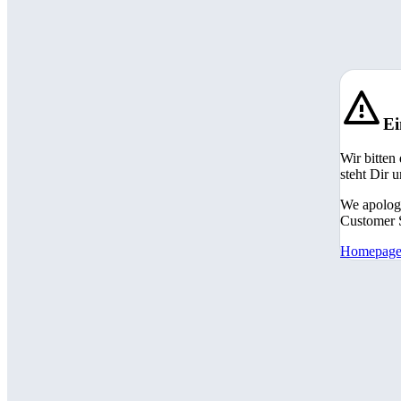
Ei
Wir bitten
steht Dir 
We apologi
Customer S
Homepag