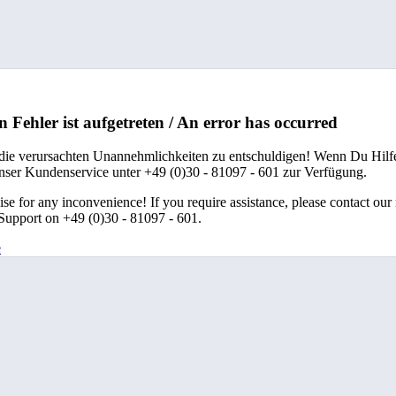
n Fehler ist aufgetreten / An error has occurred
 die verursachten Unannehmlichkeiten zu entschuldigen! Wenn Du Hilfe
unser Kundenservice unter +49 (0)30 - 81097 - 601 zur Verfügung.
se for any inconvenience! If you require assistance, please contact our
upport on +49 (0)30 - 81097 - 601.
e