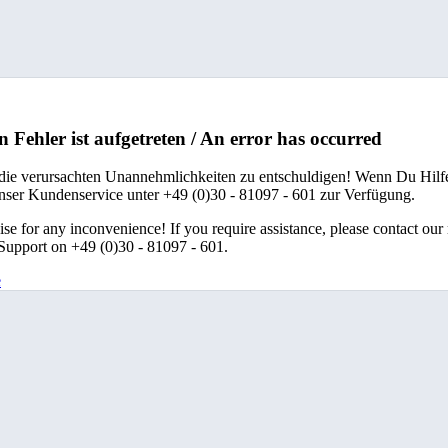
n Fehler ist aufgetreten / An error has occurred
 die verursachten Unannehmlichkeiten zu entschuldigen! Wenn Du Hilfe
unser Kundenservice unter +49 (0)30 - 81097 - 601 zur Verfügung.
se for any inconvenience! If you require assistance, please contact our
upport on +49 (0)30 - 81097 - 601.
e