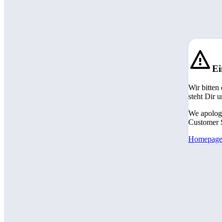
Ei
Wir bitten
steht Dir 
We apologi
Customer S
Homepag