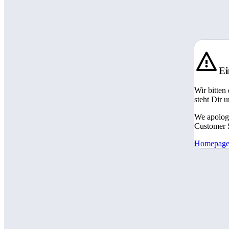
Ei
Wir bitten
steht Dir 
We apologi
Customer S
Homepag