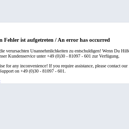
n Fehler ist aufgetreten / An error has occurred
 die verursachten Unannehmlichkeiten zu entschuldigen! Wenn Du Hilfe
unser Kundenservice unter +49 (0)30 - 81097 - 601 zur Verfügung.
se for any inconvenience! If you require assistance, please contact our
upport on +49 (0)30 - 81097 - 601.
e