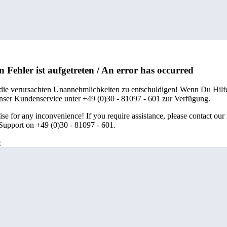
n Fehler ist aufgetreten / An error has occurred
 die verursachten Unannehmlichkeiten zu entschuldigen! Wenn Du Hilfe
unser Kundenservice unter +49 (0)30 - 81097 - 601 zur Verfügung.
se for any inconvenience! If you require assistance, please contact our
upport on +49 (0)30 - 81097 - 601.
e