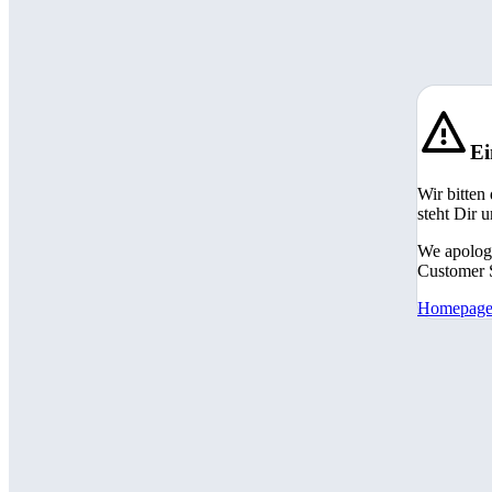
Ei
Wir bitten
steht Dir 
We apologi
Customer S
Homepag