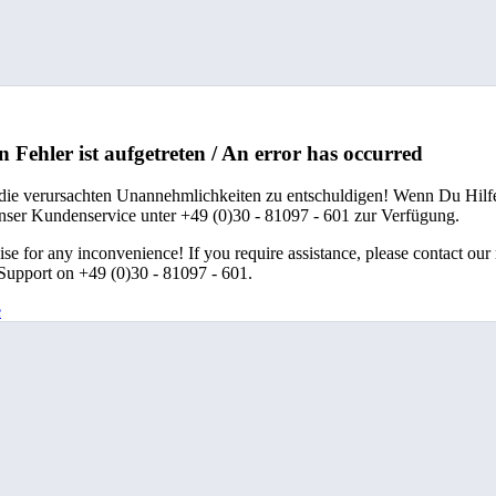
n Fehler ist aufgetreten / An error has occurred
 die verursachten Unannehmlichkeiten zu entschuldigen! Wenn Du Hilfe
unser Kundenservice unter +49 (0)30 - 81097 - 601 zur Verfügung.
se for any inconvenience! If you require assistance, please contact our
upport on +49 (0)30 - 81097 - 601.
e