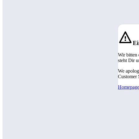
Ei
Wir bitten
steht Dir 
We apologi
Customer S
Homepag