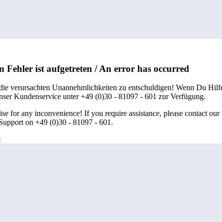
n Fehler ist aufgetreten / An error has occurred
 die verursachten Unannehmlichkeiten zu entschuldigen! Wenn Du Hilfe
unser Kundenservice unter +49 (0)30 - 81097 - 601 zur Verfügung.
se for any inconvenience! If you require assistance, please contact our
upport on +49 (0)30 - 81097 - 601.
e