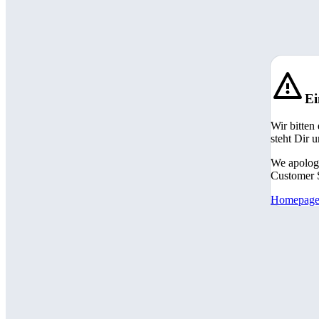
Ei
Wir bitten
steht Dir 
We apologi
Customer S
Homepag