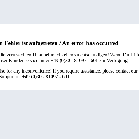
n Fehler ist aufgetreten / An error has occurred
 die verursachten Unannehmlichkeiten zu entschuldigen! Wenn Du Hilfe
unser Kundenservice unter +49 (0)30 - 81097 - 601 zur Verfügung.
se for any inconvenience! If you require assistance, please contact our
upport on +49 (0)30 - 81097 - 601.
e