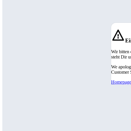
Ei
Wir bitten
steht Dir 
We apologi
Customer S
Homepag