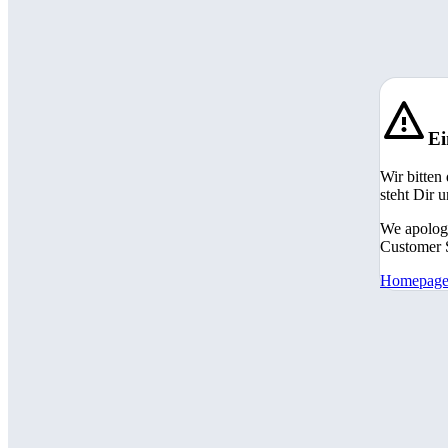
Ei
Wir bitten
steht Dir 
We apologi
Customer S
Homepag