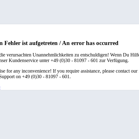
n Fehler ist aufgetreten / An error has occurred
 die verursachten Unannehmlichkeiten zu entschuldigen! Wenn Du Hilfe
unser Kundenservice unter +49 (0)30 - 81097 - 601 zur Verfügung.
se for any inconvenience! If you require assistance, please contact our
upport on +49 (0)30 - 81097 - 601.
e