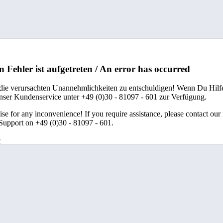
n Fehler ist aufgetreten / An error has occurred
 die verursachten Unannehmlichkeiten zu entschuldigen! Wenn Du Hilfe
unser Kundenservice unter +49 (0)30 - 81097 - 601 zur Verfügung.
se for any inconvenience! If you require assistance, please contact our
upport on +49 (0)30 - 81097 - 601.
e