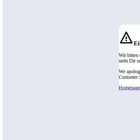
Ei
Wir bitten
steht Dir 
We apologi
Customer S
Homepag