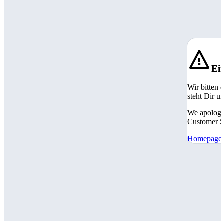
Ei
Wir bitten
steht Dir 
We apologi
Customer S
Homepag