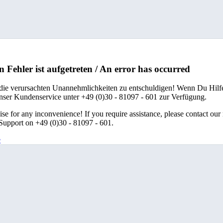
n Fehler ist aufgetreten / An error has occurred
 die verursachten Unannehmlichkeiten zu entschuldigen! Wenn Du Hilfe
unser Kundenservice unter +49 (0)30 - 81097 - 601 zur Verfügung.
se for any inconvenience! If you require assistance, please contact our
upport on +49 (0)30 - 81097 - 601.
e