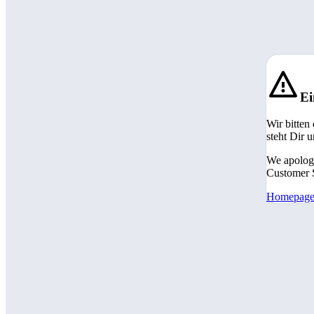
Ei
Wir bitten
steht Dir 
We apologi
Customer S
Homepag