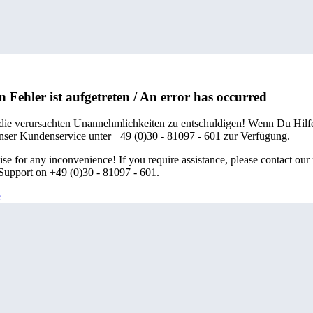
n Fehler ist aufgetreten / An error has occurred
 die verursachten Unannehmlichkeiten zu entschuldigen! Wenn Du Hilfe
unser Kundenservice unter +49 (0)30 - 81097 - 601 zur Verfügung.
se for any inconvenience! If you require assistance, please contact our
upport on +49 (0)30 - 81097 - 601.
e