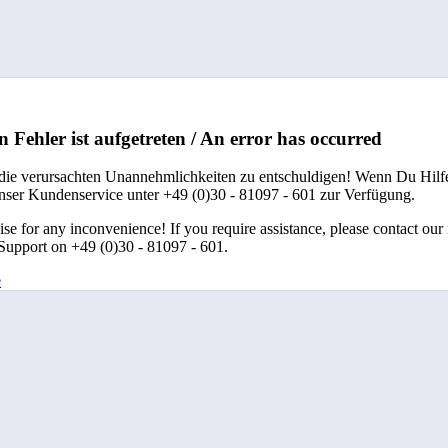
n Fehler ist aufgetreten / An error has occurred
 die verursachten Unannehmlichkeiten zu entschuldigen! Wenn Du Hilfe
unser Kundenservice unter +49 (0)30 - 81097 - 601 zur Verfügung.
se for any inconvenience! If you require assistance, please contact our
upport on +49 (0)30 - 81097 - 601.
e