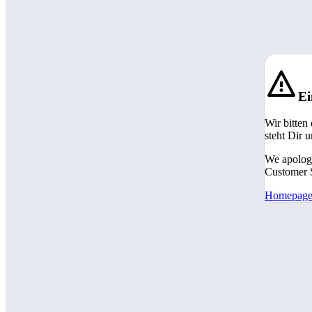
Ei
Wir bitten
steht Dir 
We apologi
Customer S
Homepag