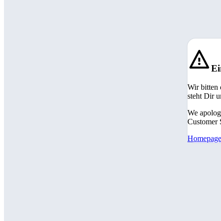
Ei
Wir bitten
steht Dir 
We apologi
Customer S
Homepag