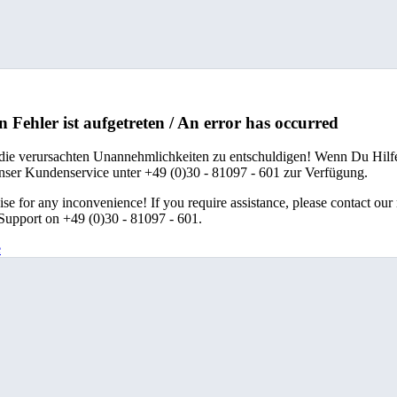
n Fehler ist aufgetreten / An error has occurred
 die verursachten Unannehmlichkeiten zu entschuldigen! Wenn Du Hilfe
unser Kundenservice unter +49 (0)30 - 81097 - 601 zur Verfügung.
se for any inconvenience! If you require assistance, please contact our
upport on +49 (0)30 - 81097 - 601.
e