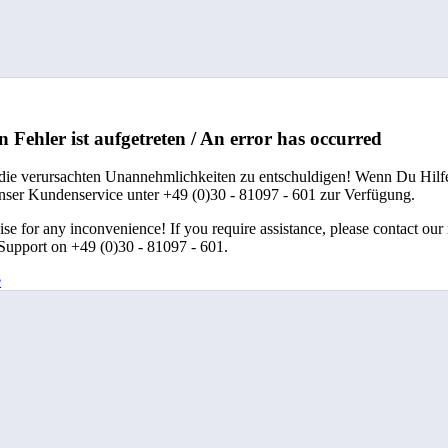
n Fehler ist aufgetreten / An error has occurred
 die verursachten Unannehmlichkeiten zu entschuldigen! Wenn Du Hilfe
unser Kundenservice unter +49 (0)30 - 81097 - 601 zur Verfügung.
se for any inconvenience! If you require assistance, please contact our
upport on +49 (0)30 - 81097 - 601.
e