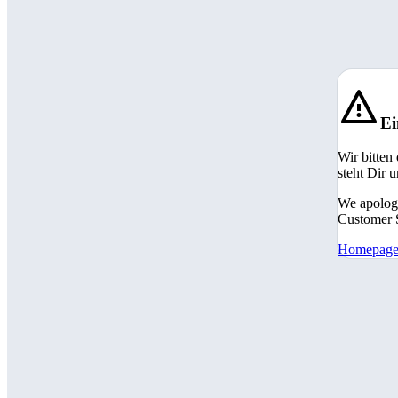
Ei
Wir bitten
steht Dir 
We apologi
Customer S
Homepag