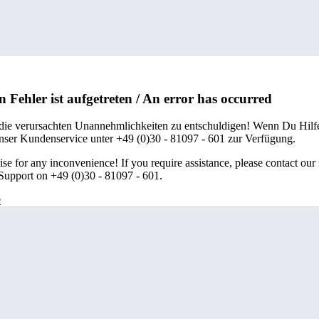
n Fehler ist aufgetreten / An error has occurred
 die verursachten Unannehmlichkeiten zu entschuldigen! Wenn Du Hilfe
unser Kundenservice unter +49 (0)30 - 81097 - 601 zur Verfügung.
se for any inconvenience! If you require assistance, please contact our
upport on +49 (0)30 - 81097 - 601.
e