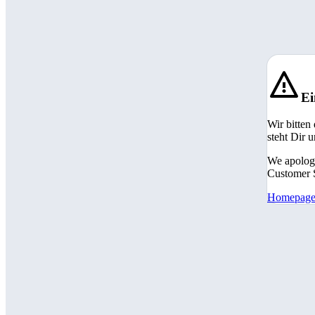
Ei
Wir bitten
steht Dir 
We apologi
Customer S
Homepag