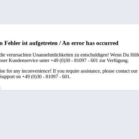
n Fehler ist aufgetreten / An error has occurred
 die verursachten Unannehmlichkeiten zu entschuldigen! Wenn Du Hilfe
unser Kundenservice unter +49 (0)30 - 81097 - 601 zur Verfügung.
se for any inconvenience! If you require assistance, please contact our
upport on +49 (0)30 - 81097 - 601.
e