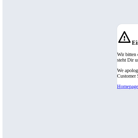
Ei
Wir bitten
steht Dir 
We apologi
Customer S
Homepag