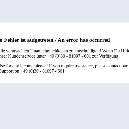
n Fehler ist aufgetreten / An error has occurred
 die verursachten Unannehmlichkeiten zu entschuldigen! Wenn Du Hilfe
unser Kundenservice unter +49 (0)30 - 81097 - 601 zur Verfügung.
se for any inconvenience! If you require assistance, please contact our
upport on +49 (0)30 - 81097 - 601.
e