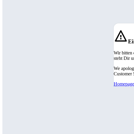
Ei
Wir bitten
steht Dir 
We apologi
Customer S
Homepag