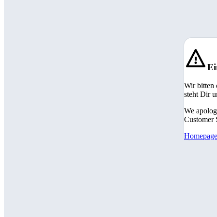
Ei
Wir bitten
steht Dir 
We apologi
Customer S
Homepag