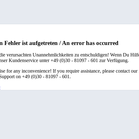
n Fehler ist aufgetreten / An error has occurred
 die verursachten Unannehmlichkeiten zu entschuldigen! Wenn Du Hilfe
unser Kundenservice unter +49 (0)30 - 81097 - 601 zur Verfügung.
se for any inconvenience! If you require assistance, please contact our
upport on +49 (0)30 - 81097 - 601.
e