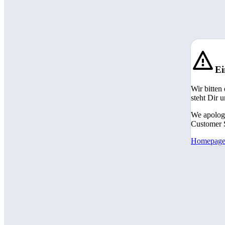
Ei
Wir bitten
steht Dir 
We apologi
Customer S
Homepag