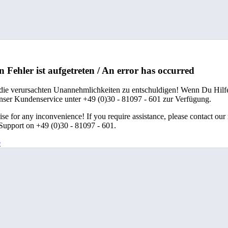
n Fehler ist aufgetreten / An error has occurred
 die verursachten Unannehmlichkeiten zu entschuldigen! Wenn Du Hilfe
unser Kundenservice unter +49 (0)30 - 81097 - 601 zur Verfügung.
se for any inconvenience! If you require assistance, please contact our
upport on +49 (0)30 - 81097 - 601.
e