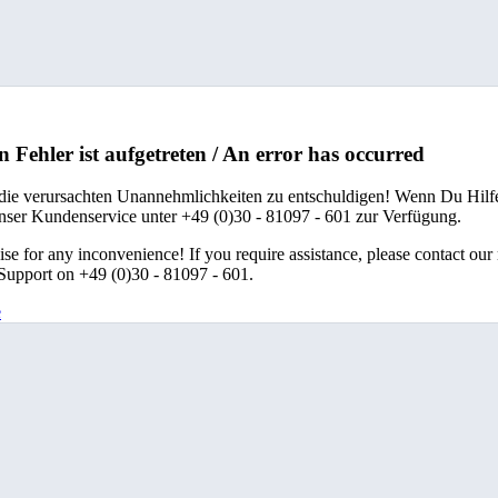
n Fehler ist aufgetreten / An error has occurred
 die verursachten Unannehmlichkeiten zu entschuldigen! Wenn Du Hilfe
unser Kundenservice unter +49 (0)30 - 81097 - 601 zur Verfügung.
se for any inconvenience! If you require assistance, please contact our
upport on +49 (0)30 - 81097 - 601.
e