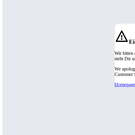
Ei
Wir bitten
steht Dir 
We apologi
Customer S
Homepag