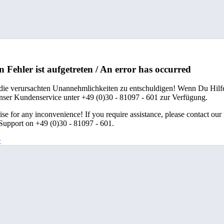
n Fehler ist aufgetreten / An error has occurred
 die verursachten Unannehmlichkeiten zu entschuldigen! Wenn Du Hilfe
unser Kundenservice unter +49 (0)30 - 81097 - 601 zur Verfügung.
se for any inconvenience! If you require assistance, please contact our
upport on +49 (0)30 - 81097 - 601.
e