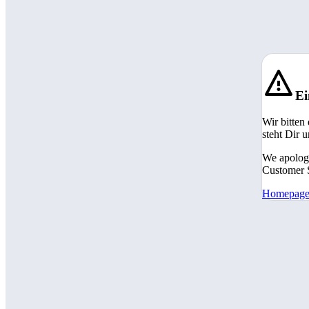
Ei
Wir bitten
steht Dir 
We apologi
Customer S
Homepag