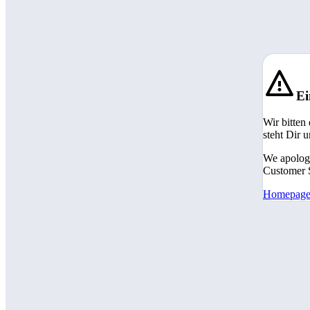
Ei
Wir bitten
steht Dir 
We apologi
Customer S
Homepag