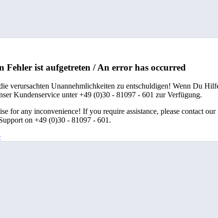
n Fehler ist aufgetreten / An error has occurred
 die verursachten Unannehmlichkeiten zu entschuldigen! Wenn Du Hilfe
unser Kundenservice unter +49 (0)30 - 81097 - 601 zur Verfügung.
se for any inconvenience! If you require assistance, please contact our
upport on +49 (0)30 - 81097 - 601.
e