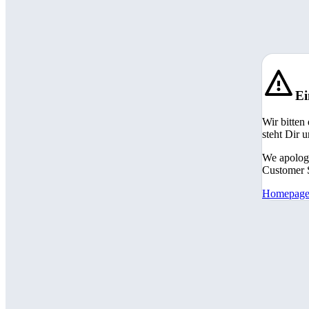
Ei
Wir bitten
steht Dir 
We apologi
Customer S
Homepag