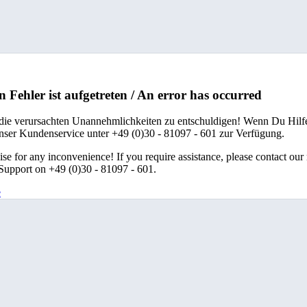
n Fehler ist aufgetreten / An error has occurred
 die verursachten Unannehmlichkeiten zu entschuldigen! Wenn Du Hilfe
unser Kundenservice unter +49 (0)30 - 81097 - 601 zur Verfügung.
se for any inconvenience! If you require assistance, please contact our
upport on +49 (0)30 - 81097 - 601.
e