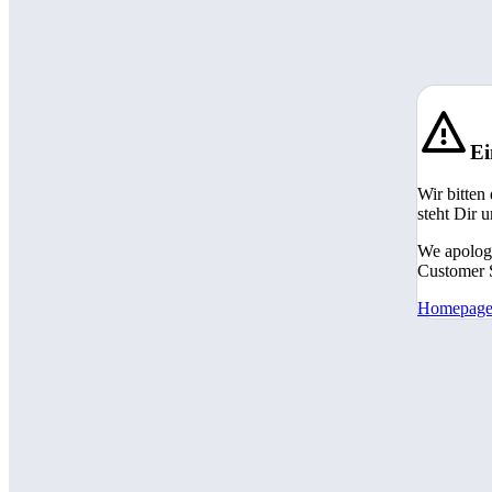
Ei
Wir bitten
steht Dir 
We apologi
Customer S
Homepag