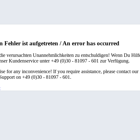
n Fehler ist aufgetreten / An error has occurred
 die verursachten Unannehmlichkeiten zu entschuldigen! Wenn Du Hilfe
unser Kundenservice unter +49 (0)30 - 81097 - 601 zur Verfügung.
se for any inconvenience! If you require assistance, please contact our
upport on +49 (0)30 - 81097 - 601.
e