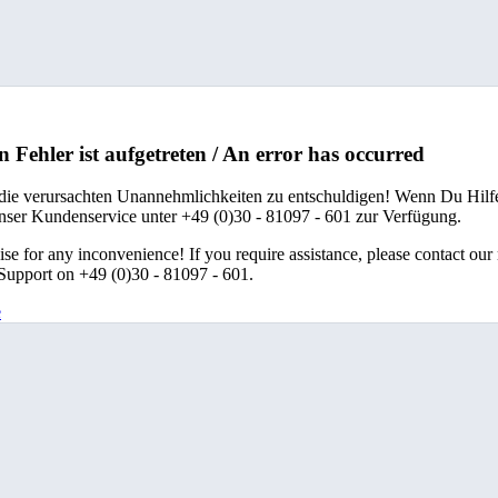
n Fehler ist aufgetreten / An error has occurred
 die verursachten Unannehmlichkeiten zu entschuldigen! Wenn Du Hilfe
unser Kundenservice unter +49 (0)30 - 81097 - 601 zur Verfügung.
se for any inconvenience! If you require assistance, please contact our
upport on +49 (0)30 - 81097 - 601.
e