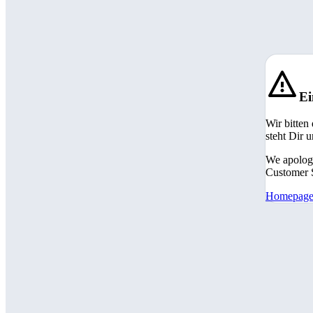
Ei
Wir bitten
steht Dir 
We apologi
Customer S
Homepag