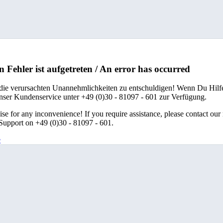
n Fehler ist aufgetreten / An error has occurred
 die verursachten Unannehmlichkeiten zu entschuldigen! Wenn Du Hilfe
unser Kundenservice unter +49 (0)30 - 81097 - 601 zur Verfügung.
se for any inconvenience! If you require assistance, please contact our
upport on +49 (0)30 - 81097 - 601.
e