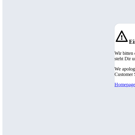
Ei
Wir bitten
steht Dir 
We apologi
Customer S
Homepag