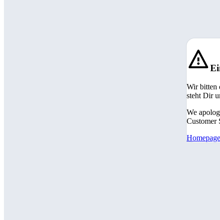
Ei
Wir bitten
steht Dir 
We apologi
Customer S
Homepag