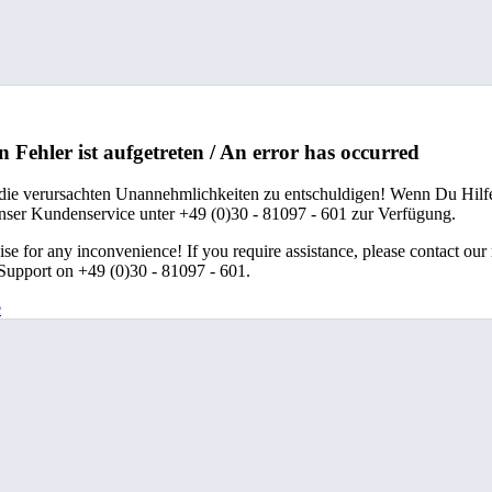
n Fehler ist aufgetreten / An error has occurred
 die verursachten Unannehmlichkeiten zu entschuldigen! Wenn Du Hilfe
unser Kundenservice unter +49 (0)30 - 81097 - 601 zur Verfügung.
se for any inconvenience! If you require assistance, please contact our
upport on +49 (0)30 - 81097 - 601.
e