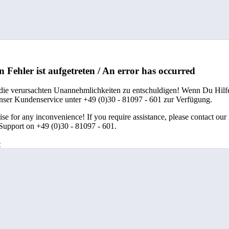
n Fehler ist aufgetreten / An error has occurred
 die verursachten Unannehmlichkeiten zu entschuldigen! Wenn Du Hilfe
unser Kundenservice unter +49 (0)30 - 81097 - 601 zur Verfügung.
se for any inconvenience! If you require assistance, please contact our
upport on +49 (0)30 - 81097 - 601.
e