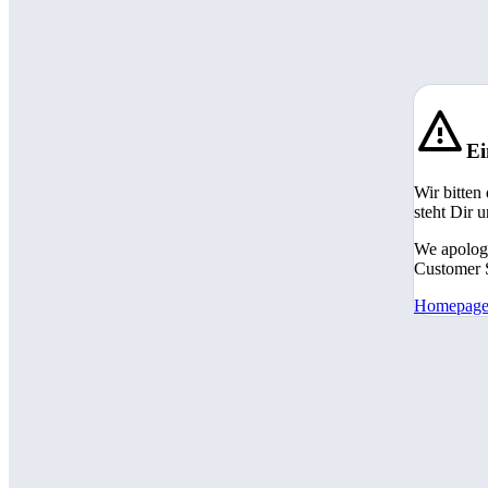
Ei
Wir bitten
steht Dir 
We apologi
Customer S
Homepag