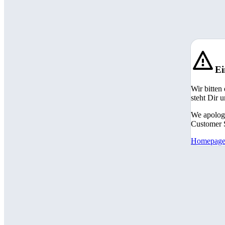
Ei
Wir bitten
steht Dir 
We apologi
Customer S
Homepag