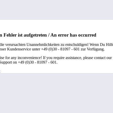
n Fehler ist aufgetreten / An error has occurred
 die verursachten Unannehmlichkeiten zu entschuldigen! Wenn Du Hilfe
unser Kundenservice unter +49 (0)30 - 81097 - 601 zur Verfügung.
se for any inconvenience! If you require assistance, please contact our
upport on +49 (0)30 - 81097 - 601.
e