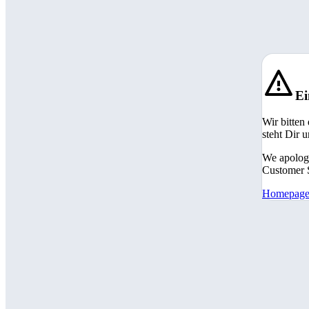
Ei
Wir bitten
steht Dir 
We apologi
Customer S
Homepag