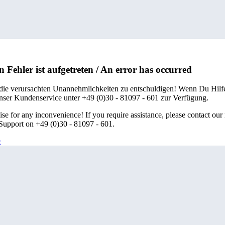
n Fehler ist aufgetreten / An error has occurred
 die verursachten Unannehmlichkeiten zu entschuldigen! Wenn Du Hilfe
unser Kundenservice unter +49 (0)30 - 81097 - 601 zur Verfügung.
se for any inconvenience! If you require assistance, please contact our
upport on +49 (0)30 - 81097 - 601.
e