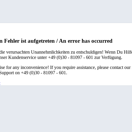
n Fehler ist aufgetreten / An error has occurred
 die verursachten Unannehmlichkeiten zu entschuldigen! Wenn Du Hilfe
unser Kundenservice unter +49 (0)30 - 81097 - 601 zur Verfügung.
se for any inconvenience! If you require assistance, please contact our
upport on +49 (0)30 - 81097 - 601.
e