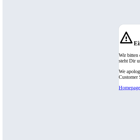
Ei
Wir bitten
steht Dir 
We apologi
Customer S
Homepag