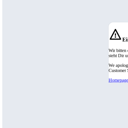
Ei
Wir bitten
steht Dir 
We apologi
Customer S
Homepag