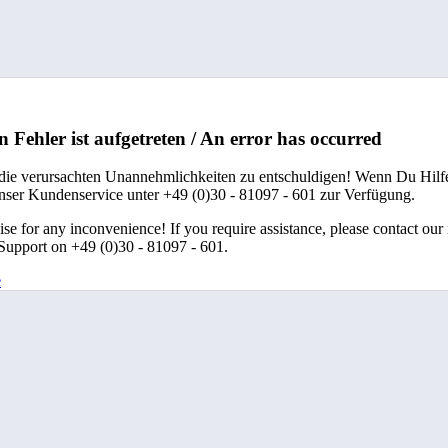
n Fehler ist aufgetreten / An error has occurred
 die verursachten Unannehmlichkeiten zu entschuldigen! Wenn Du Hilfe
unser Kundenservice unter +49 (0)30 - 81097 - 601 zur Verfügung.
se for any inconvenience! If you require assistance, please contact our
upport on +49 (0)30 - 81097 - 601.
e