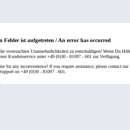
n Fehler ist aufgetreten / An error has occurred
 die verursachten Unannehmlichkeiten zu entschuldigen! Wenn Du Hilfe
unser Kundenservice unter +49 (0)30 - 81097 - 601 zur Verfügung.
se for any inconvenience! If you require assistance, please contact our
upport on +49 (0)30 - 81097 - 601.
e