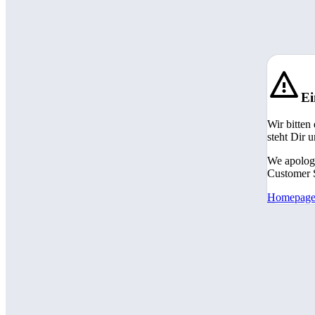
Ei
Wir bitten
steht Dir 
We apologi
Customer S
Homepag