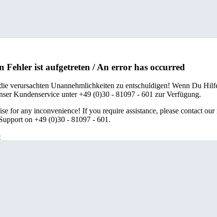
n Fehler ist aufgetreten / An error has occurred
 die verursachten Unannehmlichkeiten zu entschuldigen! Wenn Du Hilfe
unser Kundenservice unter +49 (0)30 - 81097 - 601 zur Verfügung.
se for any inconvenience! If you require assistance, please contact our
upport on +49 (0)30 - 81097 - 601.
e