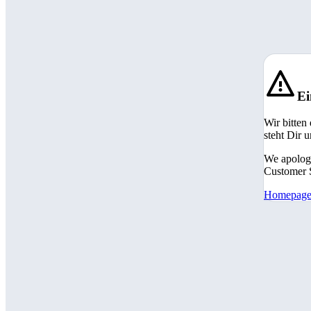
Ei
Wir bitten
steht Dir 
We apologi
Customer S
Homepag