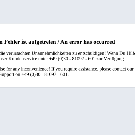
n Fehler ist aufgetreten / An error has occurred
 die verursachten Unannehmlichkeiten zu entschuldigen! Wenn Du Hilfe
unser Kundenservice unter +49 (0)30 - 81097 - 601 zur Verfügung.
se for any inconvenience! If you require assistance, please contact our
upport on +49 (0)30 - 81097 - 601.
e