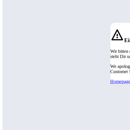
Ei
Wir bitten
steht Dir 
We apologi
Customer S
Homepag